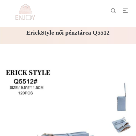
ErickStyle női pénztárca Q5512