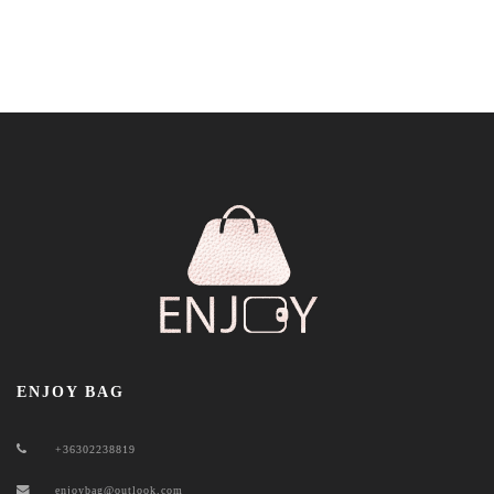
ENJOY BAG
+36302238819
enjoybag@outlook.com