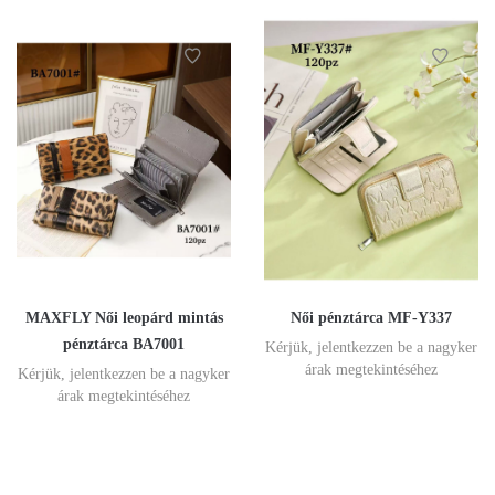
MAXFLY Női leopárd mintás
Női pénztárca MF-Y337
pénztárca BA7001
Kérjük, jelentkezzen be a nagyker
árak megtekintéséhez
Kérjük, jelentkezzen be a nagyker
árak megtekintéséhez