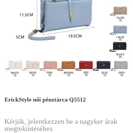
ErickStyle női pénztárca Q5512
Kérjük, jelentkezzen be a nagyker árak
megtekintéséhez