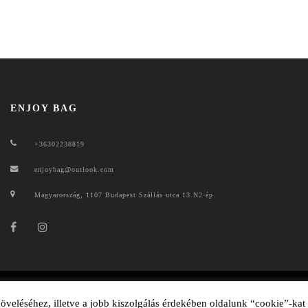
ENJOY BAG
+36302238819
enjoybag@outlook.com
Magyarország, 1107 Budapest Szállás utca 13.N2 ép.
ENJOYBAG 2020
veléséhez, illetve a jobb kiszolgálás érdekében oldalunk “cookie”-kat