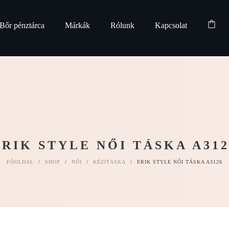
Bőr pénztárca
Márkák
Rólunk
Kapcsolat
ERIK STYLE NŐI TÁSKA A312
FŐOLDAL
/
SHOP
/
NŐI
/
KÉZITÁSKA
/
ERIK STYLE NŐI TÁSKA A3126