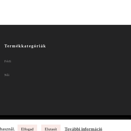
Termékkategóriák
Férfi
Női
 használ.
További információ
Elfogad
Elutasít