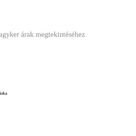
nagyker árak megtekintéséhez
áska