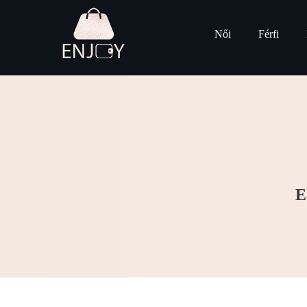
Női
Férfi