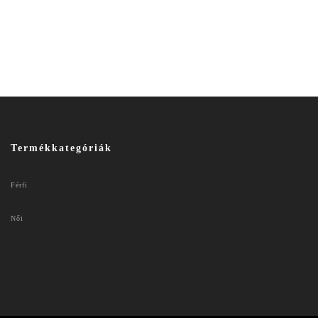
Termékkategóriák
Férfi
Női