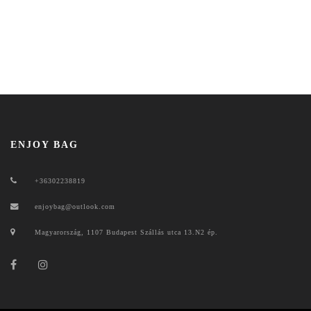
ENJOY BAG
+36302238819
enjoybag@outlook.com
Magyarország, 1107 Budapest Szállás utca 13.N2 ép.