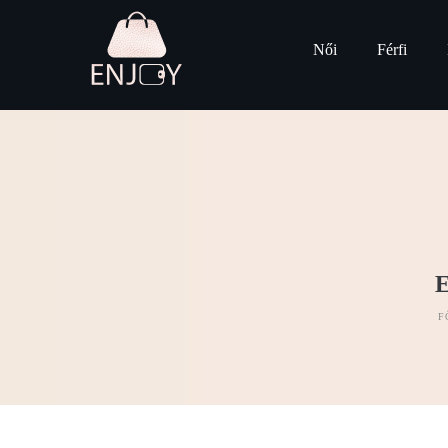
Női
Férfi
F