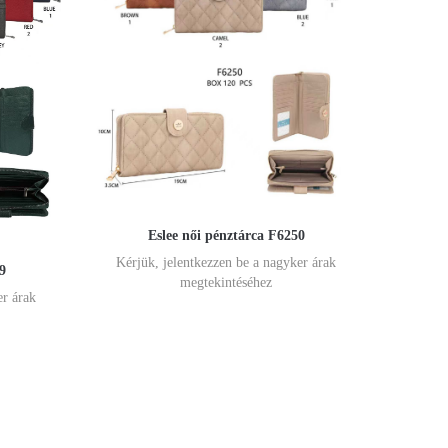
Eslee női pénztárca F6250
Kérjük, jelentkezzen be a nagyker árak
9
megtekintéséhez
er árak