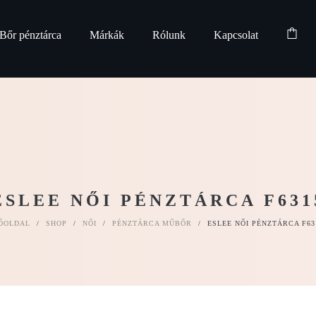
Bőr pénztárca
Márkák
Rólunk
Kapcsolat
ESLEE NŐI PÉNZTÁRCA F631
ŐOLDAL
/
SHOP
/
NŐI
/
PÉNZTÁRCA MŰBŐR
/
ESLEE NŐI PÉNZTÁRCA F63