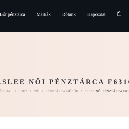
Bőr pénztárca
Márkák
Rólunk
Kapcsolat
ESLEE NŐI PÉNZTÁRCA F631
ŐOLDAL
/
SHOP
/
NŐI
/
PÉNZTÁRCA MŰBŐR
/
ESLEE NŐI PÉNZTÁRCA F63