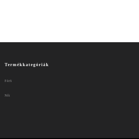
Termékkategóriák
Férfi
Női