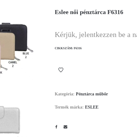
Eslee női pénztárca F6316
Kérjük, jelentkezzen be a 
CIKKSZÁM:
F6316
Kategória:
Pénztárca műbőr
Termék márka:
ESLEE