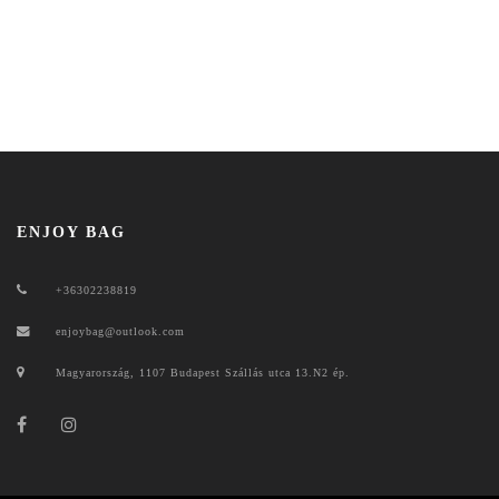
ENJOY BAG
+36302238819
enjoybag@outlook.com
Magyarország, 1107 Budapest Szállás utca 13.N2 ép.