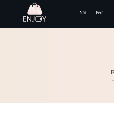
Női
Férfi
F