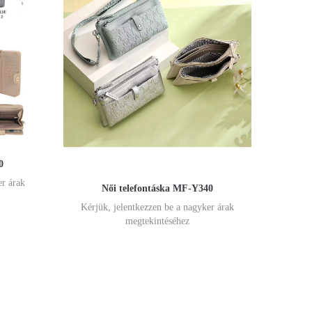
0
er árak
Női telefontáska MF-Y340
Kérjük, jelentkezzen be a nagyker árak
megtekintéséhez