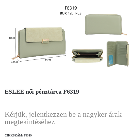
ESLEE női pénztárca F6319
Kérjük, jelentkezzen be a nagyker árak
megtekintéséhez
CIKKSZÁM:
F6319