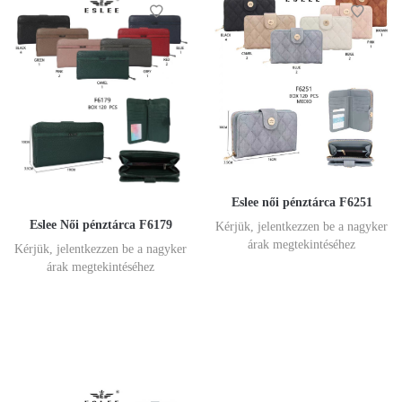
Eslee női pénztárca F6251
Eslee Női pénztárca F6179
Kérjük, jelentkezzen be a nagyker
árak megtekintéséhez
Kérjük, jelentkezzen be a nagyker
árak megtekintéséhez