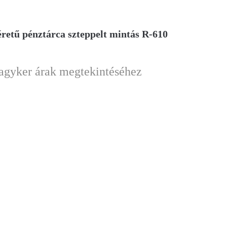
éretű pénztárca szteppelt mintás R-610
nagyker árak megtekintéséhez