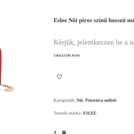
Eslee Női piros színű hosszú m
Kérjük, jelentkezzen be a 
CIKKSZÁM:
R-610
Kategóriák:
Női
,
Pénztárca műbőr
Termék márka:
ESLEE