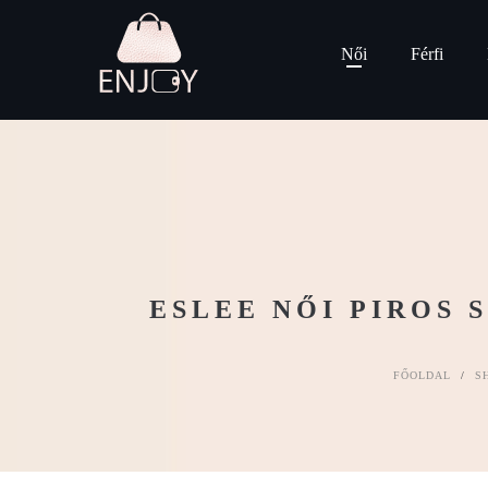
Női
Férfi
ESLEE NŐI PIROS
FŐOLDAL
/
S