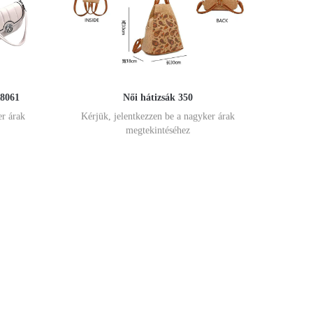
R8061
Női hátizsák 350
er árak
Kérjük, jelentkezzen be a nagyker árak
megtekintéséhez