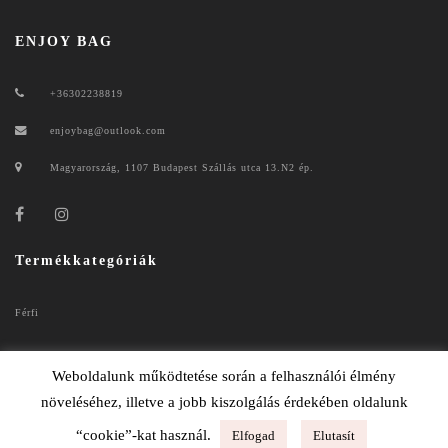
ENJOY BAG
+36302238819
enjoybag@outlook.com
Magyarország, 1107 Budapest Szállás utca 13.N2 ép.
Termékkategóriák
Férfi
Női
Weboldalunk működtetése során a felhasználói élmény
növeléséhez, illetve a jobb kiszolgálás érdekében oldalunk
“cookie”-kat használ.
Elfogad
Elutasít
ENJOYBAG 2020