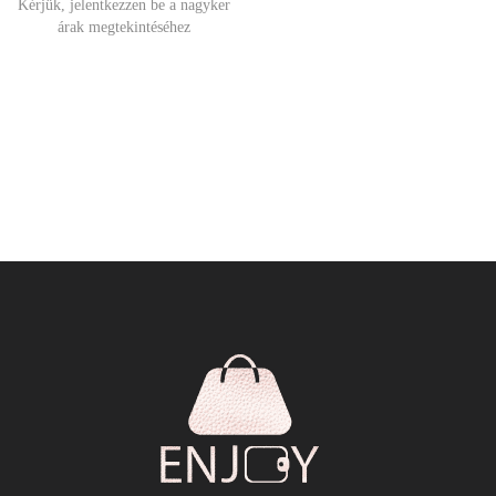
Kérjük, jelentkezzen be a nagyker
árak megtekintéséhez