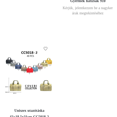
Gyermek hátizsák 910
Kérjük, jelentkezzen be a nagyker
árak megtekintéséhez
Uniszex utazótáska
42×18.5x31cm CC5018-2