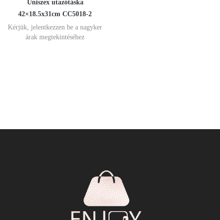
Uniszex utazótáska
42×18.5x31cm CC5018-2
Kérjük, jelentkezzen be a nagyker
árak megtekintéséhez