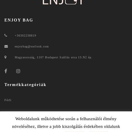
ENJOY BAG
+36302238819
enjoybag@outlook.com
Magyarország, 1107 Budapest Szállás utca 13.N2 ép.
Termékkategóriák
Férfi
Női
Weboldalunk működtetése során a felhasználói élmény
növeléséhez, illetve a jobb kiszolgálás érdekében oldalunk