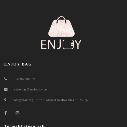
ENJOY BAG
+36302238819
enjoybag@outlook.com
Magyarország, 1107 Budapest Szállás utca 13.N2 ép.
Termékkategóriák