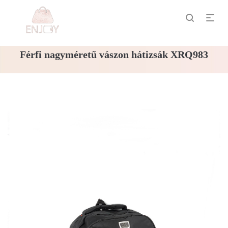
Férfi nagyméretű vászon hátizsák XRQ983