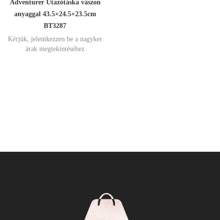
Adventurer Utazótáska vászon
anyaggal 43.5×24.5×23.5cm
BT3287
Kérjük, jelentkezzen be a nagyker
árak megtekintéséhez