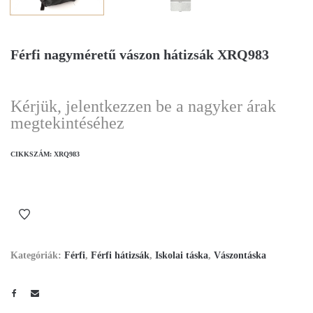
Férfi nagyméretű vászon hátizsák XRQ983
Kérjük, jelentkezzen be a nagyker árak
megtekintéséhez
CIKKSZÁM:
XRQ983
Kategóriák:
Férfi
,
Férfi hátizsák
,
Iskolai táska
,
Vászontáska