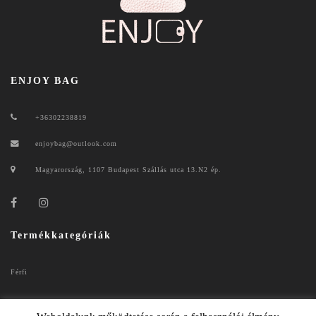
ENJOY BAG
+36302238819
enjoybag@outlook.com
Magyarország, 1107 Budapest Szállás utca 13.N2 ép.
Termékkategóriák
Férfi
Női