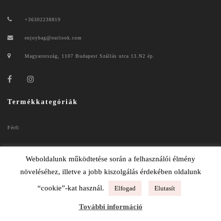
+36302238819
enjoybag@outlook.com
Magyarország, 1107 Budapest Szállás utca 13.N2 ép.
Termékkategóriák
Férfi
Női
Weboldalunk működtetése során a felhasználói élmény
növeléséhez, illetve a jobb kiszolgálás érdekében oldalunk
“cookie”-kat használ.
Elfogad
Elutasít
ENJOYBAG 2020
További információ
ADATKEZELÉSI TÁJÉKOZTATÓ