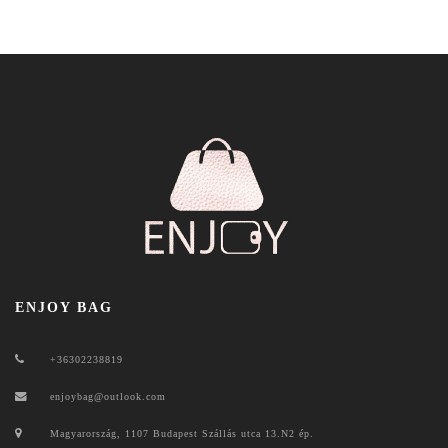
ENJOY BAG
+36302238819
enjoybag@outlook.com
Magyarország, 1107 Budapest Szállás utca 13.N2 ép.