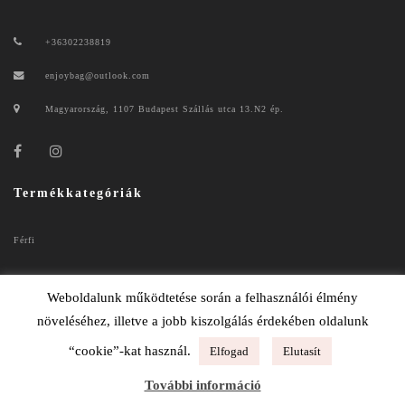
+36302238819
enjoybag@outlook.com
Magyarország, 1107 Budapest Szállás utca 13.N2 ép.
Termékkategóriák
Férfi
Női
Weboldalunk működtetése során a felhasználói élmény
növeléséhez, illetve a jobb kiszolgálás érdekében oldalunk
“cookie”-kat használ.
Elfogad
Elutasít
ENJOYBAG 2020
További információ
ADATKEZELÉSI TÁJÉKOZTATÓ