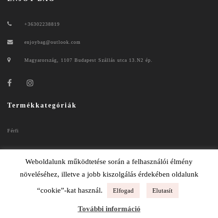
+36302238819
enjoybag@outlook.com
Magyarország, 1107 Budapest Szállás utca 13.N2 ép.
Termékkategóriák
Férfi
Női
Weboldalunk működtetése során a felhasználói élmény
növeléséhez, illetve a jobb kiszolgálás érdekében oldalunk
“cookie”-kat használ.
Elfogad
Elutasít
ENJOYBAG 2020
További információ
ADATKEZELÉSI TÁJÉKOZTATÓ