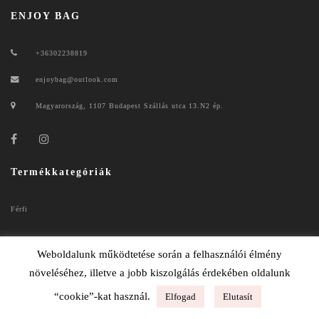
ENJOY BAG
+36302238819
enjoybag@outlook.com
Magyarország, 1107 Budapest Szállás utca 13.N2 ép.
Termékkategóriák
Férfi
Női
Weboldalunk működtetése során a felhasználói élmény
növeléséhez, illetve a jobb kiszolgálás érdekében oldalunk
“cookie”-kat használ.
Elfogad
Elutasít
ENJOYBAG 2020