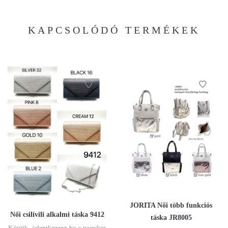
KAPCSOLÓDÓ TERMÉKEK
JORITA Női több funkciós
Női csilivili alkalmi táska 9412
táska JR8005