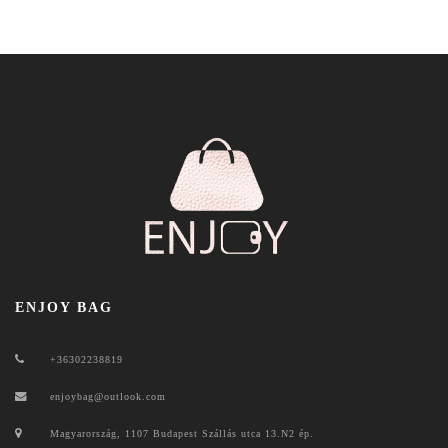
ENJOY BAG
+36302238819
enjoybag@outlook.com
Magyarország, 1107 Budapest Szállás utca 13.N2 ép.