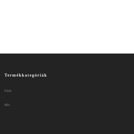
Termékkategóriák
Férfi
Női