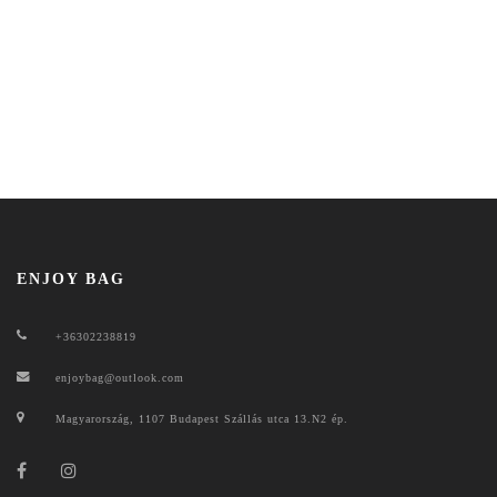
ENJOY BAG
+36302238819
enjoybag@outlook.com
Magyarország, 1107 Budapest Szállás utca 13.N2 ép.