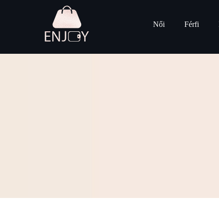
Női
Férfi