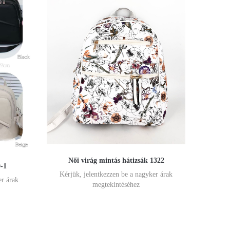
Női virág mintás hátizsák 1322
-1
Kérjük, jelentkezzen be a nagyker árak
er árak
megtekintéséhez