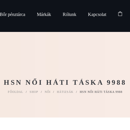
Bőr pénztárca
Márkák
Rólunk
Kapcsolat
HSN NŐI HÁTI TÁSKA 9988
FŐOLDAL
/
SHOP
/
NŐI
/
HÁTIZSÁK
/
HSN NŐI HÁTI TÁSKA 9988