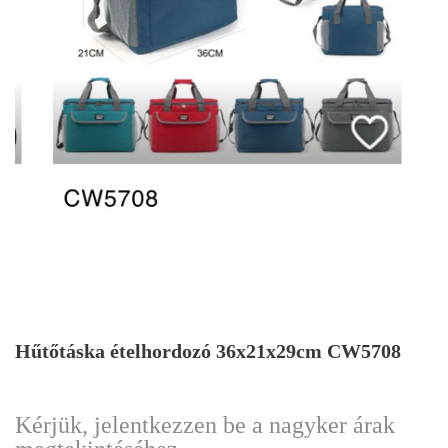
Hűtőtáska ételhordozó 36x21x29cm CW5708
Kérjük, jelentkezzen be a nagyker árak