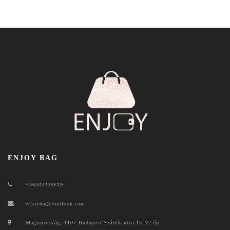
ENJOY BAG
+36302238819
enjoybag@outlook.com
Magyarország, 1107 Budapest Szállás utca 13.N2 ép.