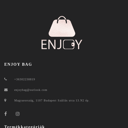
ENJOY BAG
+36302238819
enjoybag@outlook.com
Magyarország, 1107 Budapest Szállás utca 13.N2 ép.
Termékkategóriák