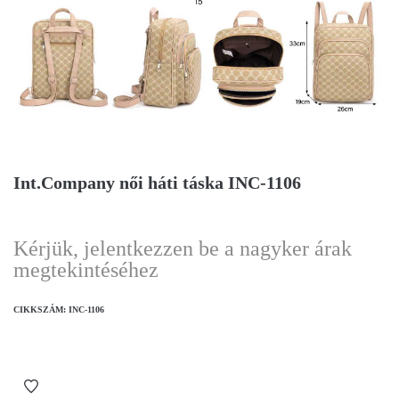
Int.Company női háti táska INC-1106
Kérjük, jelentkezzen be a nagyker árak
megtekintéséhez
CIKKSZÁM:
INC-1106