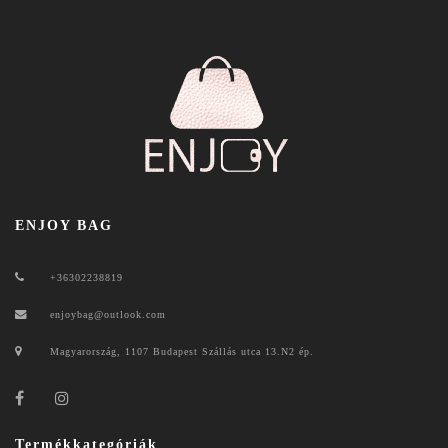
ENJOY BAG
+36302238819
enjoybag@outlook.com
Magyarország, 1107 Budapest Szállás utca 13.N2 ép.
Termékkategóriák