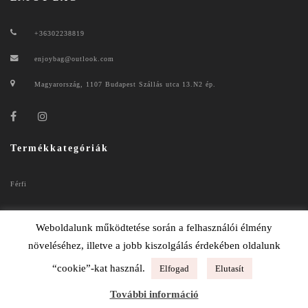
+36302238819
enjoybag@outlook.com
Magyarország, 1107 Budapest Szállás utca 13.N2 ép.
Termékkategóriák
Férfi
Női
Weboldalunk működtetése során a felhasználói élmény
növeléséhez, illetve a jobb kiszolgálás érdekében oldalunk
“cookie”-kat használ.
Elfogad
Elutasít
ENJOYBAG 2020
További információ
ADATKEZELÉSI TÁJÉKOZTATÓ