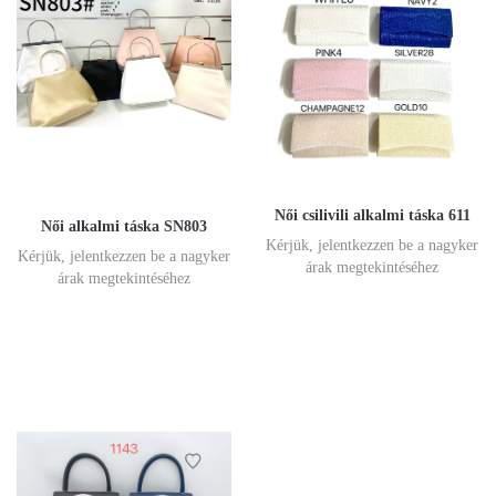
Női csilivili alkalmi táska 611
Női alkalmi táska SN803
Kérjük, jelentkezzen be a nagyker
Kérjük, jelentkezzen be a nagyker
árak megtekintéséhez
árak megtekintéséhez