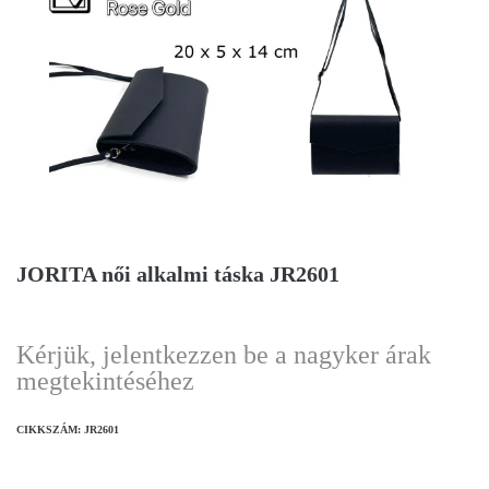
JORITA női alkalmi táska JR2601
Kérjük, jelentkezzen be a nagyker árak
megtekintéséhez
CIKKSZÁM:
JR2601