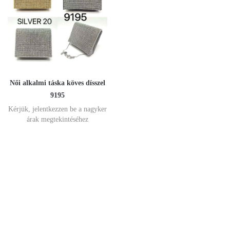
Női alkalmi táska köves dísszel
9195
Kérjük, jelentkezzen be a nagyker
árak megtekintéséhez