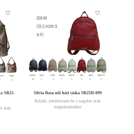
ska SR25-
Silvia Rosa női háti táska SR25H-099
Kérjük, jelentkezzen be a nagyker árak
megtekintéséhez
er árak