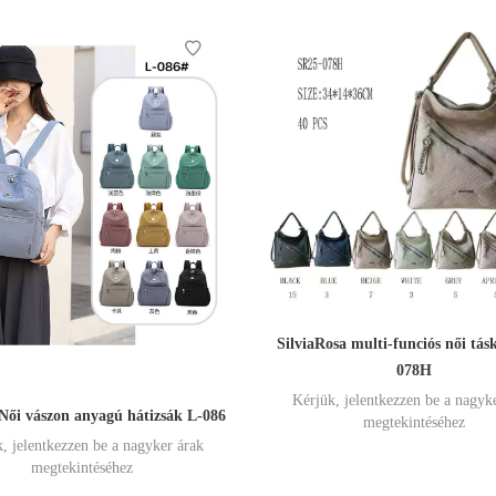
SilviaRosa multi-funciós női tá
078H
Kérjük, jelentkezzen be a nagyk
i vászon anyagú hátizsák L-086
megtekintéséhez
, jelentkezzen be a nagyker árak
megtekintéséhez