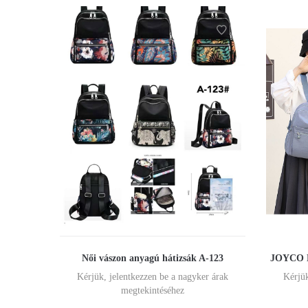
Női vászon anyagú hátizsák A-123
JOYCO Nő
Kérjük, jelentkezzen be a nagyker árak
Kérjük
megtekintéséhez