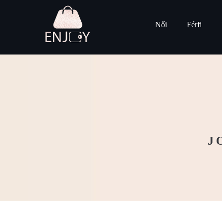
Női
Férfi
J