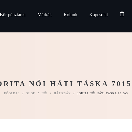
Bőr pénztárca
Márkák
Rólunk
Kapcsolat
ORITA NŐI HÁTI TÁSKA 7015
FŐOLDAL
/
SHOP
/
NŐI
/
HÁTIZSÁK
/
JORITA NŐI HÁTI TÁSKA 7015-3