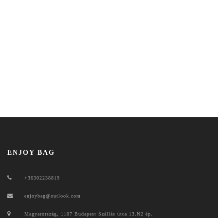
ENJOY BAG
+36302238819
enjoybag@outlook.com
Magyarország, 1107 Budapest Szállás utca 13.N2 ép.