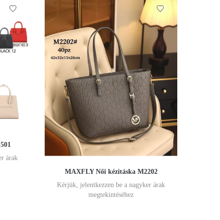
-501
er árak
MAXFLY Női kézitáska M2202
Kérjük, jelentkezzen be a nagyker árak
megtekintéséhez