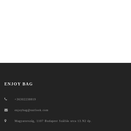
ENJOY BAG
+36302238819
enjoybag@outlook.com
Magyarország, 1107 Budapest Szállás utca 13.N2 ép.