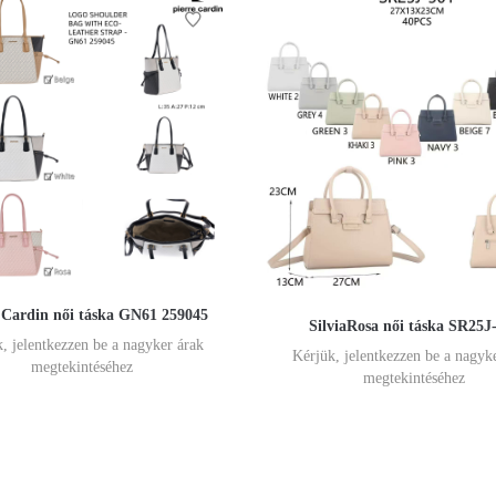
 Cardin női táska GN61 259045
SilviaRosa női táska SR25J
, jelentkezzen be a nagyker árak
Kérjük, jelentkezzen be a nagyk
megtekintéséhez
megtekintéséhez