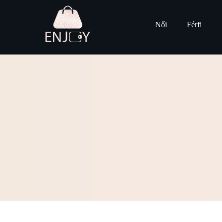
Női
Férfi