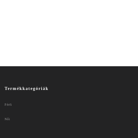
Termékkategóriák
Férfi
Női