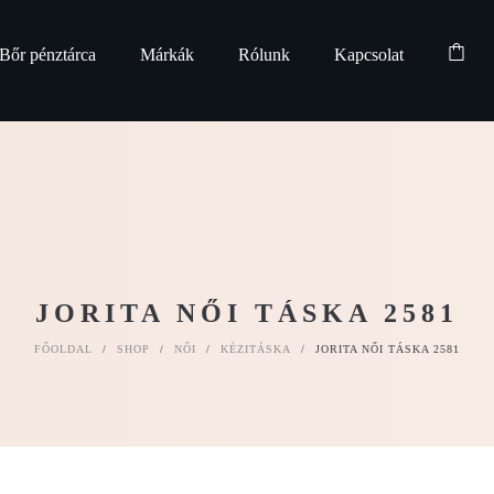
Bőr pénztárca
Márkák
Rólunk
Kapcsolat
JORITA NŐI TÁSKA 2581
FŐOLDAL
/
SHOP
/
NŐI
/
KÉZITÁSKA
/
JORITA NŐI TÁSKA 2581