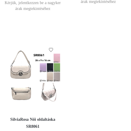
árak megtekintéséhez
Kérjük, jelentkezzen be a nagyker
árak megtekintéséhez
SilviaRosa Női oldaltáska
SR8061