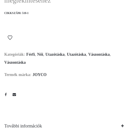
megtekintéséhez
CIKKSZÁM:
510-1
Kategóriák:
Férfi
,
Női
,
Utazótáska
,
Utazótáska
,
Vászontáska
,
Vászontáska
Termék márka:
JOYCO
További információk