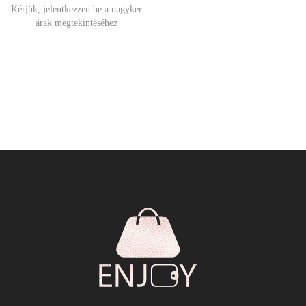
Kérjük, jelentkezzen be a nagyker
árak megtekintéséhez