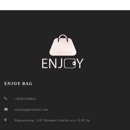
ENJOY BAG
+36302238819
enjoybag@outlook.com
Magyarország, 1107 Budapest Szállás utca 13.N2 ép.