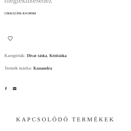
megtekintéséhez
CIKKSZÁM:
KSC80384
Kategóriák:
Divat táska
,
Kézitáska
Termék márka:
Kassandra
KAPCSOLÓDÓ TERMÉKEK