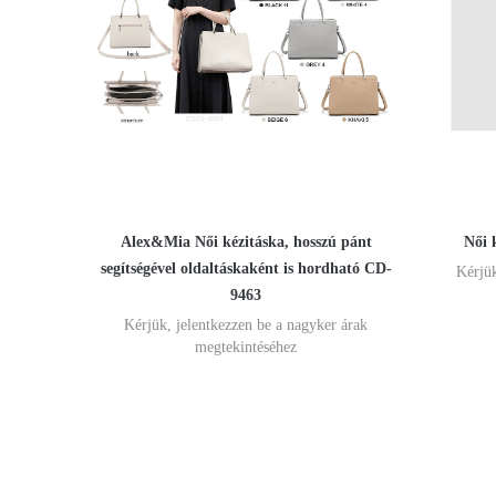
Alex&Mia Női kézitáska, hosszú pánt
Női 
segítségével oldaltáskaként is hordható CD-
Kérjük
9463
Kérjük, jelentkezzen be a nagyker árak
megtekintéséhez