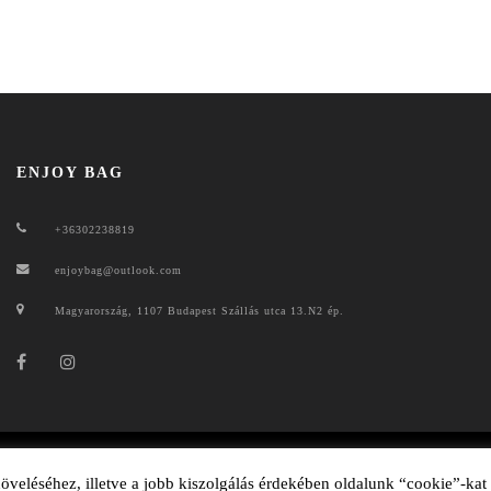
ENJOY BAG
+36302238819
enjoybag@outlook.com
Magyarország, 1107 Budapest Szállás utca 13.N2 ép.
ENJOYBAG 2020
veléséhez, illetve a jobb kiszolgálás érdekében oldalunk “cookie”-kat