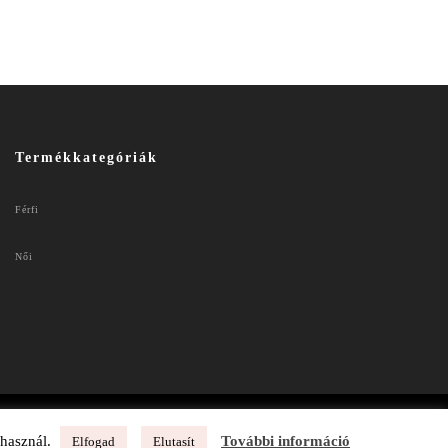
Termékkategóriák
Férfi
Női
 használ.
További információ
Elfogad
Elutasít