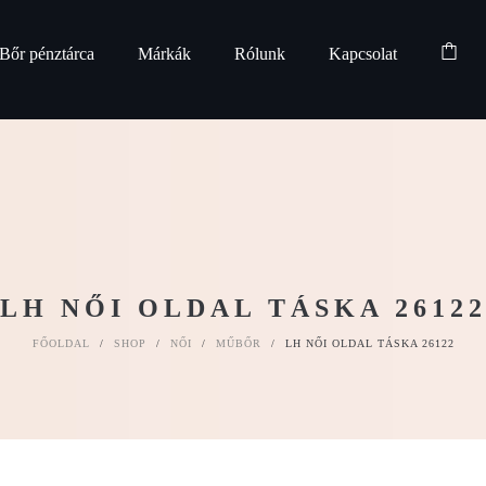
Bőr pénztárca
Márkák
Rólunk
Kapcsolat
LH NŐI OLDAL TÁSKA 2612
FŐOLDAL
/
SHOP
/
NŐI
/
MŰBŐR
/
LH NŐI OLDAL TÁSKA 26122