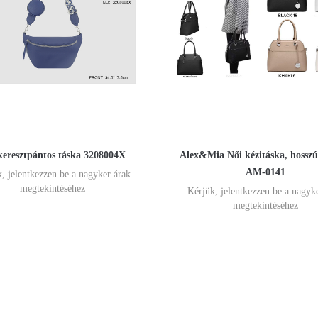
keresztpántos táska 3208004X
Alex&Mia Női kézitáska, hosszú
AM-0141
, jelentkezzen be a nagyker árak
megtekintéséhez
Kérjük, jelentkezzen be a nagyk
megtekintéséhez