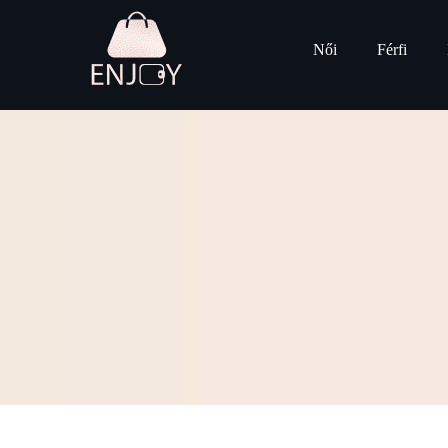
Női
Férfi