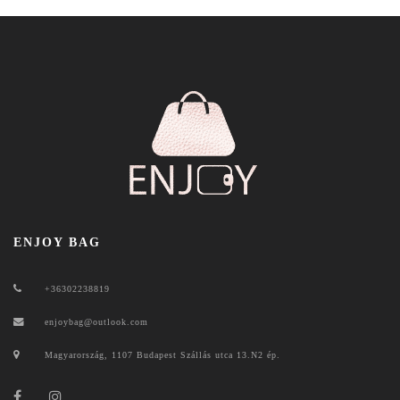
ENJOY BAG
+36302238819
enjoybag@outlook.com
Magyarország, 1107 Budapest Szállás utca 13.N2 ép.