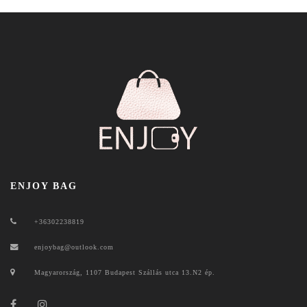
ENJOY BAG
+36302238819
enjoybag@outlook.com
Magyarország, 1107 Budapest Szállás utca 13.N2 ép.