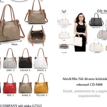
Alex&Mia Női divatos kézitás
rekesszel CD-9400
Kérjük, jelentkezzen be a nagyk
megtekintéséhez
.COMPANY női táska G7513