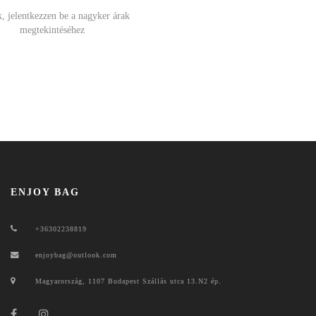
, jelentkezzen be a nagyker árak
megtekintéséhez
ENJOY BAG
+36302238819
enjoybag@outlook.com
Magyarország, 1107 Budapest Szállás utca 13.N2 ép.