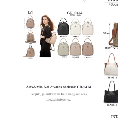
Alex&Mia Női divatos hátizsák CD-9414
Kérjük, jelentkezzen be a nagyker árak
megtekintéséhez
INT