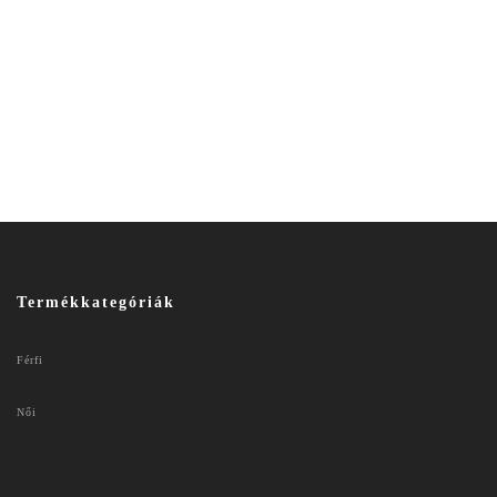
Termékkategóriák
Férfi
Női