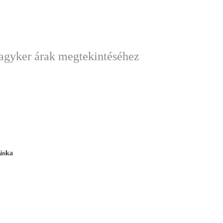
nagyker árak megtekintéséhez
áska