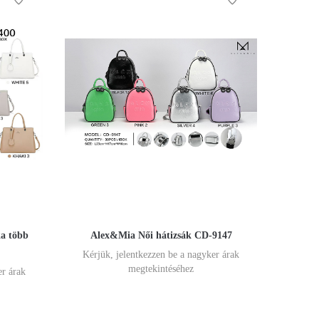
ka több
Alex&Mia Női hátizsák CD-9147
Kérjük, jelentkezzen be a nagyker árak
megtekintéséhez
er árak