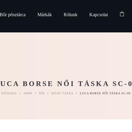
Bőr pénztárca
Márkák
Rólunk
Kapcsolat
UCA BORSE NŐI TÁSKA SC-
FŐOLDAL
/
SHOP
/
NŐI
/
DIVAT TÁSKA
/
LUCA BORSE NŐI TÁSKA SC-08