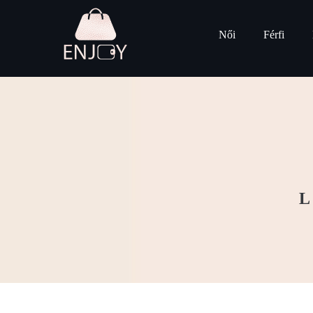
Női
Férfi
L