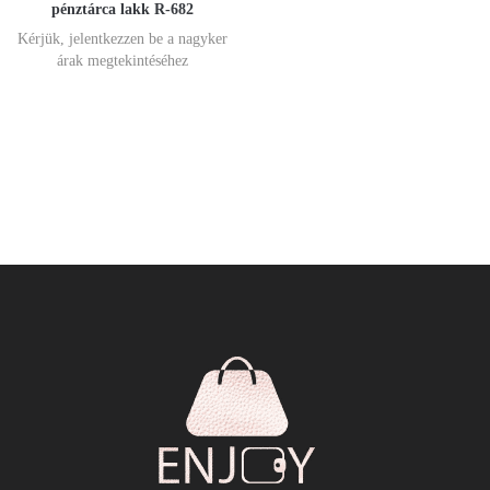
pénztárca lakk R-682
Kérjük, jelentkezzen be a nagyker
árak megtekintéséhez