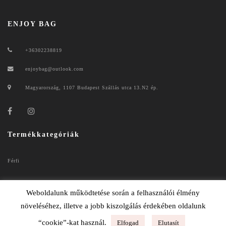
ENJOY BAG
+36302238819
enjoybag@outlook.com
Magyarország, 1107 Budapest Szállás utca 13.N2 ép.
Termékkategóriák
Férfi
Női
Weboldalunk működtetése során a felhasználói élmény
növeléséhez, illetve a jobb kiszolgálás érdekében oldalunk
“cookie”-kat használ.
Elfogad
Elutasít