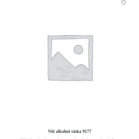
Női alkalmi táska 9177