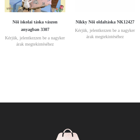
Női iskolai táska vászon
Nikky Női oldaltáska NK12427
anyagban 3307
Kérjük, jelentkezzen be a nagyker
árak megtekintéséhez
Kérjük, jelentkezzen be a nagyker
árak megtekintéséhez