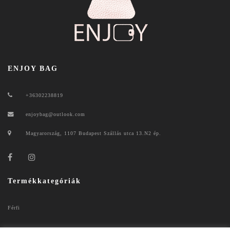
ENJOY BAG
+36302238819
enjoybag@outlook.com
Magyarország, 1107 Budapest Szállás utca 13.N2 ép.
Termékkategóriák
Férfi