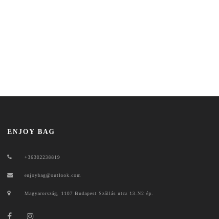
ENJOY BAG
+36302238819
enjoybag@outlook.com
Magyarország, 1107 Budapest Szállás utca 13.N2 ép.