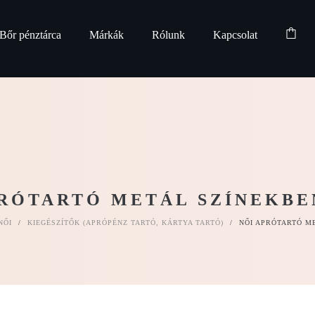
Bőr pénztárca
Márkák
Rólunk
Kapcsolat
RÓTARTÓ METÁL SZÍNEKBE
NŐI
/
KIEGÉSZÍTŐK (APRÓPÉNZ TARTÓ, KÁRTYA TARTÓ)
/
NŐI APRÓTARTÓ M