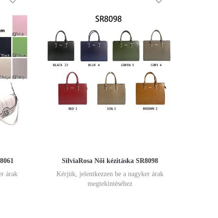
R8061
SilviaRosa Női kézitáska SR8098
er árak
Kérjük, jelentkezzen be a nagyker árak
megtekintéséhez