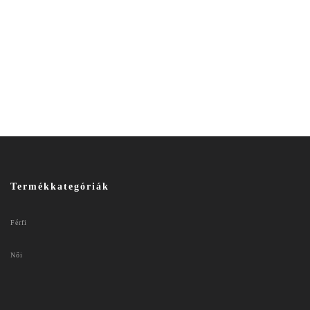
Termékkategóriák
Férfi
Női