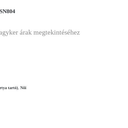
 SN804
nagyker árak megtekintéséhez
rtya tartó)
,
Női