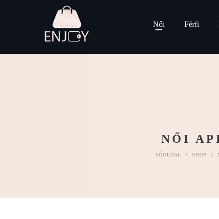
Női
Férfi
NŐI AP
FŐOLDAL
/
SHOP
/