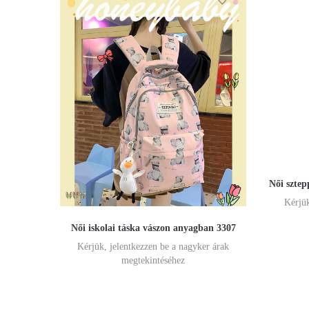
Női sztep
Kérjük
Női iskolai táska vászon anyagban 3307
Kérjük, jelentkezzen be a nagyker árak
megtekintéséhez