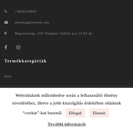
+36302238819
enjoybag@outlook.com
Magyarország, 1107 Budapest Szállás utca 13.N2 ép.
Termékkategóriák
Férfi
Női
Weboldalunk működtetése során a felhasználói élmény
növeléséhez, illetve a jobb kiszolgálás érdekében oldalunk
“cookie”-kat használ.
Elfogad
Elutasít
ENJOYBAG 2020
További információ
ADATKEZELÉSI TÁJÉKOZTATÓ