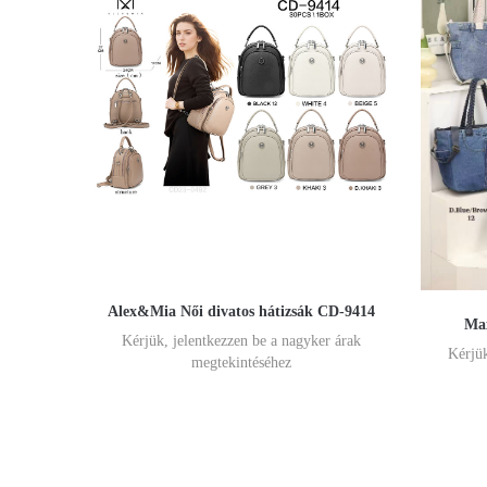
Alex&Mia Női divatos hátizsák CD-9414
Max
Kérjük, jelentkezzen be a nagyker árak
Kérjük
megtekintéséhez