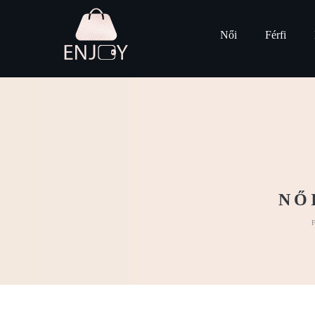
Női
Férfi
NŐ