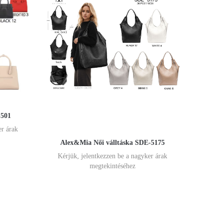
-501
er árak
Alex&Mia Női válltáska SDE-5175
Kérjük, jelentkezzen be a nagyker árak
megtekintéséhez