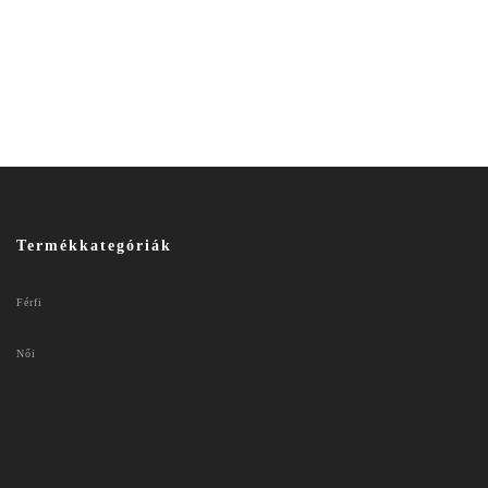
Termékkategóriák
Férfi
Női