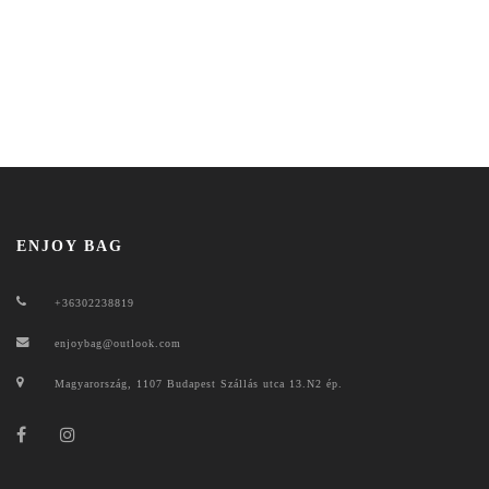
ENJOY BAG
+36302238819
enjoybag@outlook.com
Magyarország, 1107 Budapest Szállás utca 13.N2 ép.