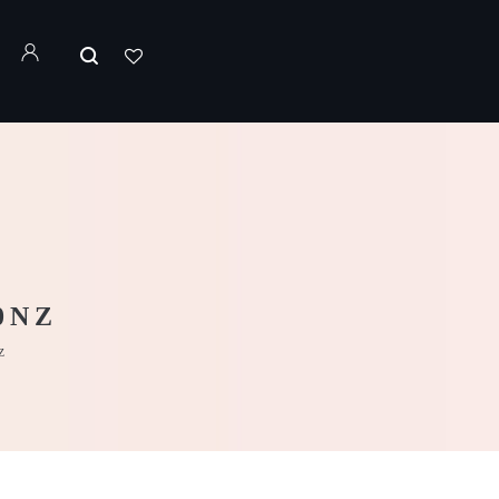
0NZ
Z