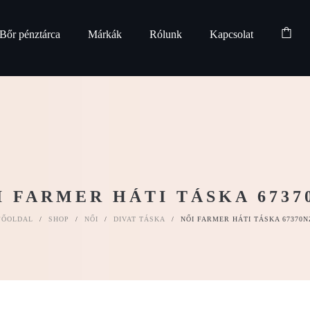
Bőr pénztárca
Márkák
Rólunk
Kapcsolat
I FARMER HÁTI TÁSKA 6737
FŐOLDAL
/
SHOP
/
NŐI
/
DIVAT TÁSKA
/
NŐI FARMER HÁTI TÁSKA 67370N