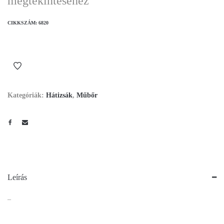
megtekintéséhez
CIKKSZÁM:
6820
Kategóriák:
Hátizsák
,
Műbőr
Leírás
–