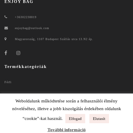
ENJOY BAG
+36302238819
enjoybag@outlook.com
Magyarország, 1107 Budapest Szállás utca 13.N2 ép.
Termékkategóriák
Férfi
Női
Weboldalunk működtetése során a felhasználói élmény
növeléséhez, illetve a jobb kiszolgálás érdekében oldalunk
“cookie”-kat használ.
Elfogad
Elutasít
ENJOYBAG 2020
További információ
ADATKEZELÉSI TÁJÉKOZTATÓ