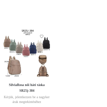
SilviaRosa női háti táska
SR25j-384
Kérjük, jelentkezzen be a nagyker
árak megtekintéséhez