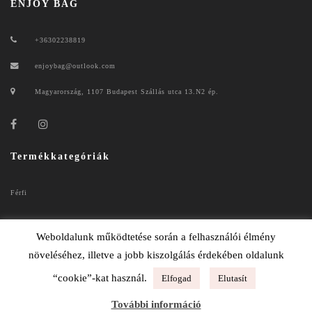
ENJOY BAG
+36302238819
enjoybag@outlook.com
Magyarország, 1107 Budapest Szállás utca 13.N2 ép.
Termékkategóriák
Férfi
Női
Weboldalunk működtetése során a felhasználói élmény
növeléséhez, illetve a jobb kiszolgálás érdekében oldalunk
“cookie”-kat használ.
Elfogad
Elutasít
ENJOYBAG 2020
További információ
ADATKEZELÉSI TÁJÉKOZTATÓ