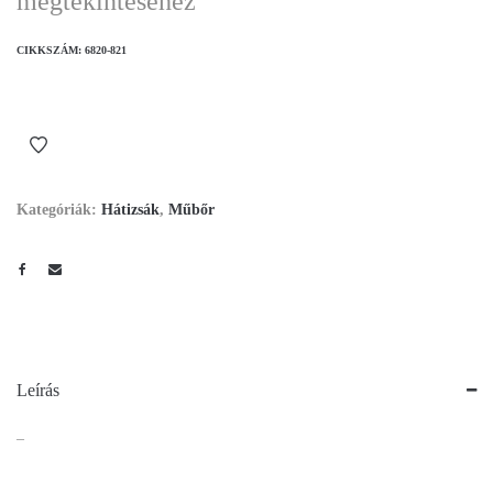
megtekintéséhez
CIKKSZÁM:
6820-821
Kategóriák:
Hátizsák
,
Műbőr
Leírás
–