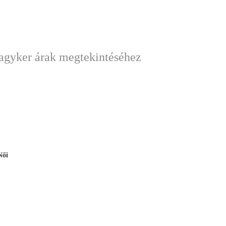
nagyker árak megtekintéséhez
Női