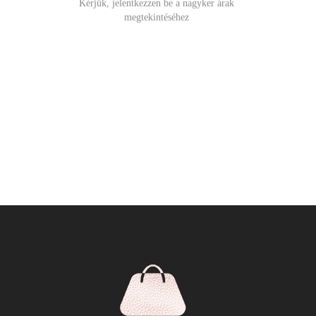
Kérjük, jelentkezzen be a nagyker árak
megtekintéséhez