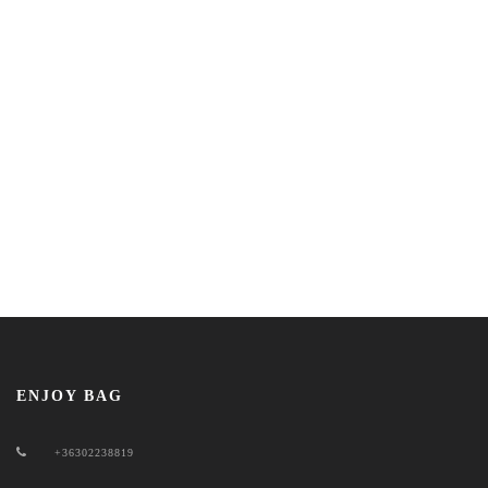
ENJOY BAG
+36302238819