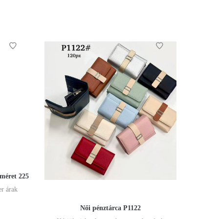
-méret 225
er árak
Női pénztárca P1122