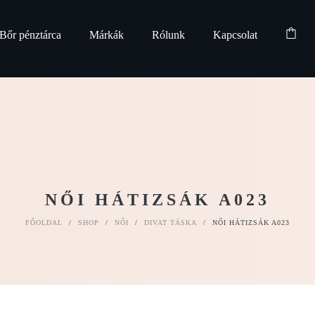
Bőr pénztárca
Márkák
Rólunk
Kapcsolat
NŐI HÁTIZSÁK A023
FŐOLDAL
/
SHOP
/
NŐI
/
DIVAT TÁSKA
/
NŐI HÁTIZSÁK A023