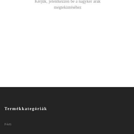
Kérjük, jelentkezzen be a nagyker árak
megtekintéséhez
Termékkategóriák
Férfi