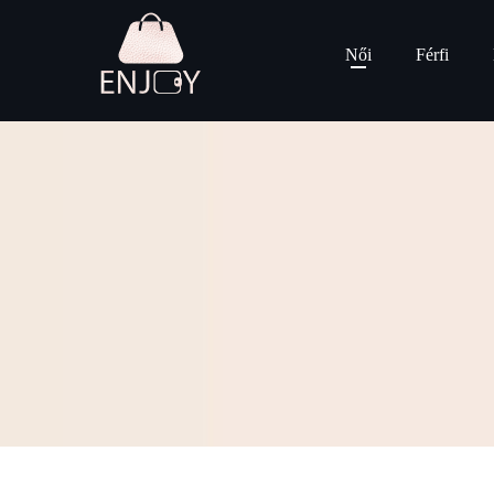
Női
Férfi