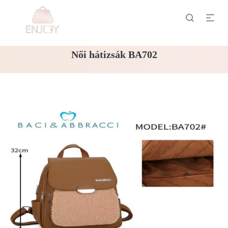
Női hátizsák BA702