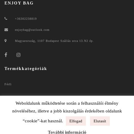
ENJOY BAG
+36302238819
enjoybag@outlook.com
Magyarország, 1107 Budapest Szállás utca 13.N2 ép.
Termékkategóriák
Férfi
Női
Weboldalunk működtetése során a felhasználói élmény
növeléséhez, illetve a jobb kiszolgálás érdekében oldalunk
“cookie”-kat használ.
Elfogad
Elutasít
ENJOYBAG 2020
További információ
ADATKEZELÉSI TÁJÉKOZTATÓ