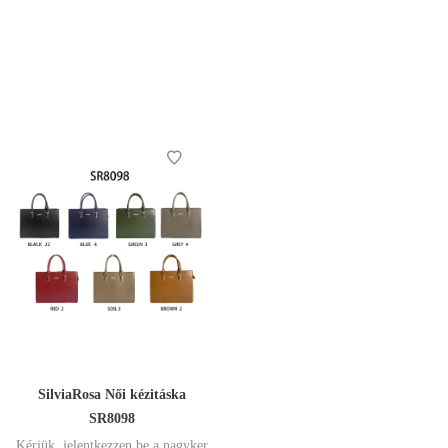
SilviaRosa Női kézitáska
SR8098
Kérjük, jelentkezzen be a nagyker