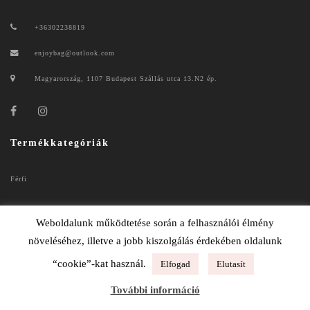
+36302238819
enjoybag@outlook.com
Magyarország, 1107 Budapest Szállás utca 13.N2 ép.
Termékkategóriák
Férfi
Női
Weboldalunk működtetése során a felhasználói élmény
növeléséhez, illetve a jobb kiszolgálás érdekében oldalunk
“cookie”-kat használ.
Elfogad
Elutasít
ENJOYBAG 2020
További információ
ADATKEZELÉSI TÁJÉKOZTATÓ