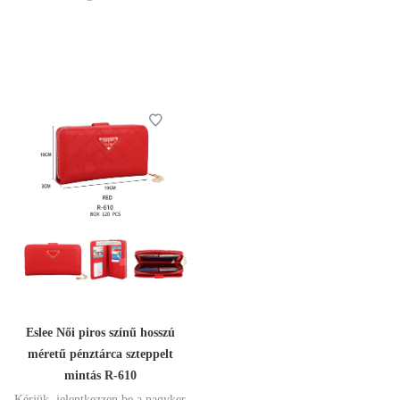
Eslee Női piros színű hosszú
méretű pénztárca szteppelt
mintás R-610
Kérjük, jelentkezzen be a nagyker