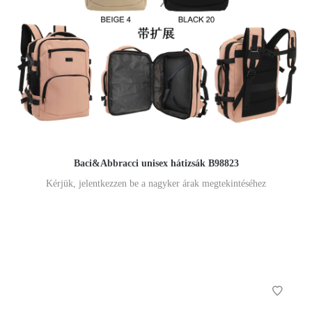
Baci&Abbracci unisex hátizsák B98823
Kérjük, jelentkezzen be a nagyker árak megtekintéséhez