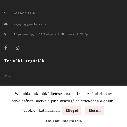
+36302238819
enjoybag@outlook.com
Magyarország, 1107 Budapest Szállás utca 13.N2 ép.
Termékkategóriák
Férfi
Női
Weboldalunk működtetése során a felhasználói élmény
növeléséhez, illetve a jobb kiszolgálás érdekében oldalunk
“cookie”-kat használ.
Elfogad
Elutasít
ENJOYBAG 2020
További információ
ADATKEZELÉSI TÁJÉKOZTATÓ