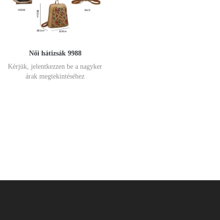
Női hátizsák 9988
Kérjük, jelentkezzen be a nagyker
árak megtekintéséhez