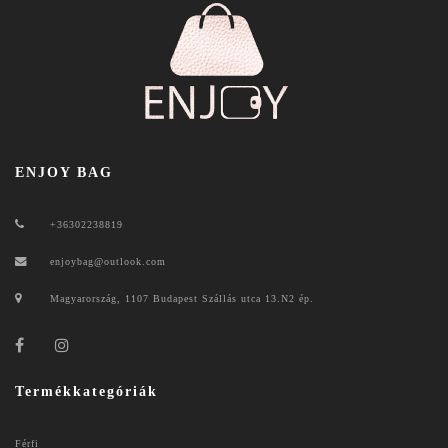
ENJOY BAG
+36302238819
enjoybag@outlook.com
Magyarország, 1107 Budapest Szállás utca 13.N2 ép.
Termékkategóriák
Férfi