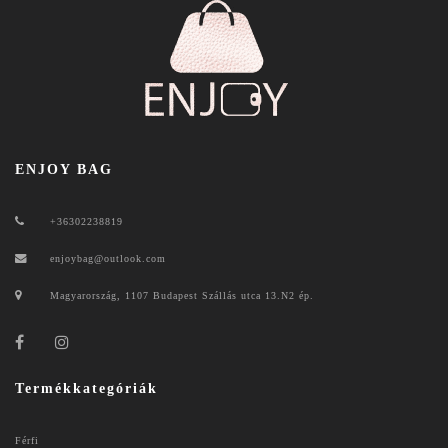
ENJOY BAG
+36302238819
enjoybag@outlook.com
Magyarország, 1107 Budapest Szállás utca 13.N2 ép.
Termékkategóriák
Férfi