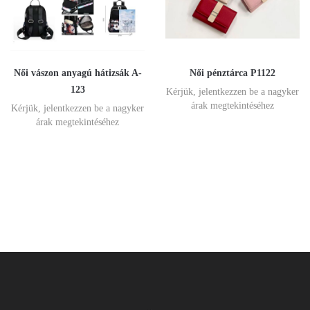
Női vászon anyagú hátizsák A-
Női pénztárca P1122
123
Kérjük, jelentkezzen be a nagyker
árak megtekintéséhez
Kérjük, jelentkezzen be a nagyker
árak megtekintéséhez