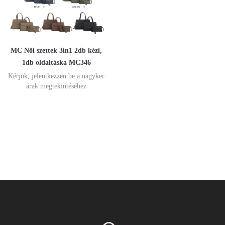
MC Női szettek 3in1 2db kézi,
1db oldaltáska MC346
Kérjük, jelentkezzen be a nagyker
árak megtekintéséhez