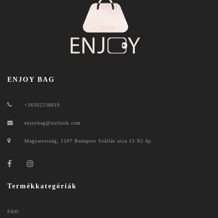
ENJOY BAG
+36302238819
enjoybag@outlook.com
Magyarország, 1107 Budapest Szállás utca 13.N2 ép.
Termékkategóriák
Férfi