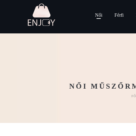
Női
Férfi
NŐI MŰSZŐR
F