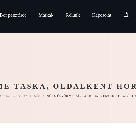
Bőr pénztárca
Márkák
Rólunk
Kapcsolat
ME TÁSKA, OLDALKÉNT HOR
ŐOLDAL
/
SHOP
/
NŐI
/
NŐI MŰSZŐRME TÁSKA, OLDALKÉNT HORDHATÓ H1