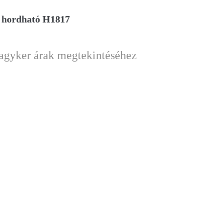
t hordható H1817
nagyker árak megtekintéséhez