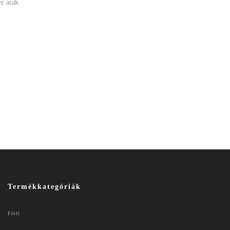
er árak
Termékkategóriák
Férfi