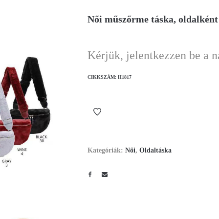
Női műszőrme táska, oldalkén
Kérjük, jelentkezzen be a 
CIKKSZÁM:
H1817
Kategóriák:
Női
,
Oldaltáska