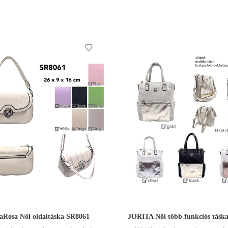
iaRosa Női oldaltáska SR8061
JORITA Női több funkciós tásk