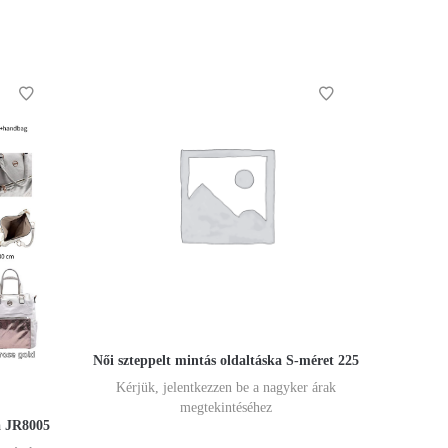
Női szteppelt mintás oldaltáska S-méret 225
Kérjük, jelentkezzen be a nagyker árak
megtekintéséhez
a JR8005