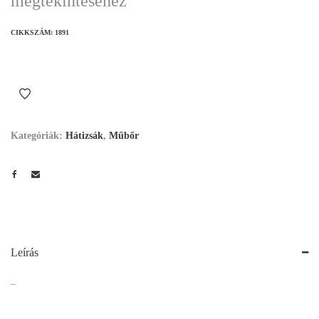
megtekintéséhez
CIKKSZÁM:
1891
Kategóriák:
Hátizsák
,
Műbőr
Leírás
–