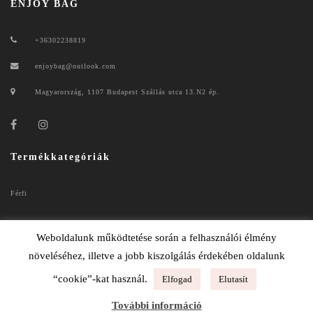
ENJOY BAG
+36302238819
enjoybag@outlook.com
Magyarország, 1107 Budapest Szállás utca 13.N2 ép.
Termékkategóriák
Férfi
Női
Weboldalunk működtetése során a felhasználói élmény
növeléséhez, illetve a jobb kiszolgálás érdekében oldalunk
“cookie”-kat használ.
Elfogad
Elutasít
ENJOYBAG 2020
További információ
ADATKEZELÉSI TÁJÉKOZTATÓ