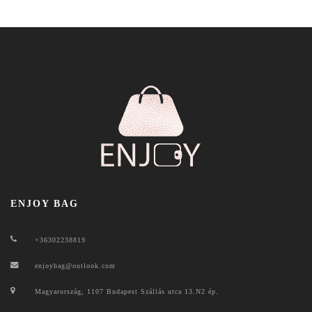
ENJOY BAG
+36302238819
enjoybag@outlook.com
Magyarország, 1107 Budapest Szállás utca 13.N2 ép.