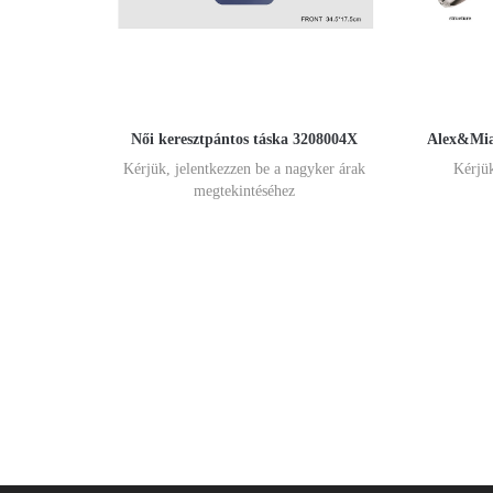
Női keresztpántos táska 3208004X
Alex&Mia 
Kérjük, jelentkezzen be a nagyker árak
Kérjük
megtekintéséhez