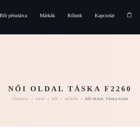
Bőr pénztárca
Márkák
Rólunk
Kapcsolat
NŐI OLDAL TÁSKA F2260
FŐOLDAL
/
SHOP
/
NŐI
/
MŰBŐR
/
NŐI OLDAL TÁSKA F2260