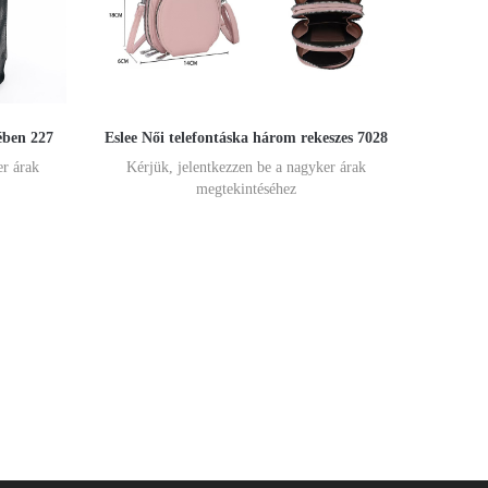
ében 227
Eslee Női telefontáska három rekeszes 7028
er árak
Kérjük, jelentkezzen be a nagyker árak
megtekintéséhez