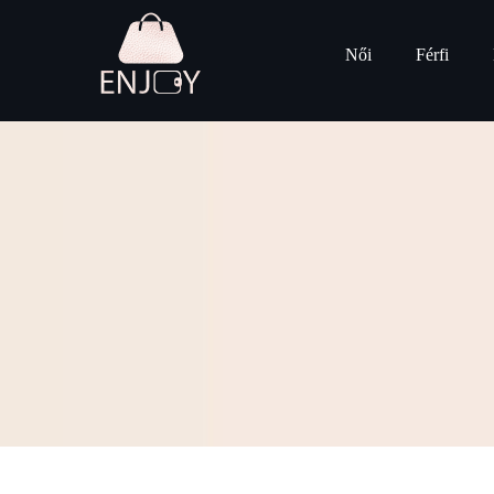
Női
Férfi